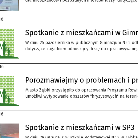
dla mieszkańców i pozostałych interesariuszy dotycząc
16
Spotkanie z mieszkańcami w Gimnaz
W dniu 25 października w publicznym Gimnazjum Nr 2 odb
dotyczące zagadnień odnoszących się do opracowywanego
16
Porozmawiajmy o problemach i pr
Miasto Ząbki przystąpiło do opracowania Programu Rewit
umożliwi wytypowanie obszarów "kryzysowych" na terenie 
16
Spotkanie z mieszkańcami w SP3
W dniu 28.09.2016 r. w Szkole Podstawowej Nr 3 w Ząbka