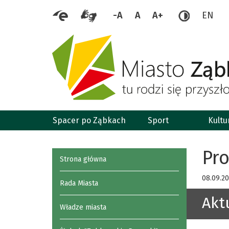
-A
A
A+
EN
Spacer po Ząbkach
Sport
Kultu
Pro
Strona główna
08.09.2
Rada Miasta
Akt
Władze miasta