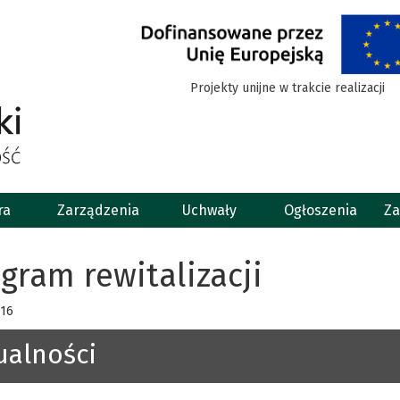
Projekty unijne w trakcie realizacji
ra
Zarządzenia
Uchwały
Ogłoszenia
Za
gram rewitalizacji
016
ualności