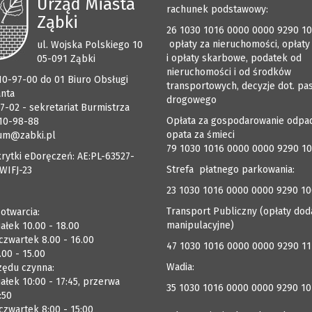
Urząd Miasta
rachunek podstawowy:
Ząbki
26 1030 1016 0000 0000 9290 1
opłaty za nieruchomości, opłaty
ul. Wojska Polskiego 10
i opłaty skarbowe, podatek od
05-091 Ząbki
nieruchomości i od środków
510-97-00 do 01 Biuro Obsługi
transportowych, decyzje dot. pa
anta
drogowego
7-02 - sekretariat Burmistrza
Opłata za gospodarowanie odpa
510-98-88
opata za śmieci
um@zabki.pl
79 1030 1016 0000 0000 9290 1
rytki eDoręczeń: AE:PL-63527-
Strefa płatnego parkowania:
WIFJ-23
23 1030 1016 0000 0000 9290 1
Transport Publiczny (opłaty dod
 otwarcia:
manipulacyjne)
ałek 10.00 - 18.00
czwartek 8.00 - 16.00
47 1030 1016 0000 0000 9290 1
.00 - 15.00
Wadia:
zędu czynna:
ałek 10:00 - 17:45, przerwa
35 1030 1016 0000 0000 9290 10
:50
zwartek 8:00 - 15:00