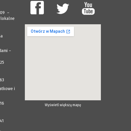
009 –
 lokalne
sa
dami –
025
063
atkowe i
116
Wyświetl większą mapę
41