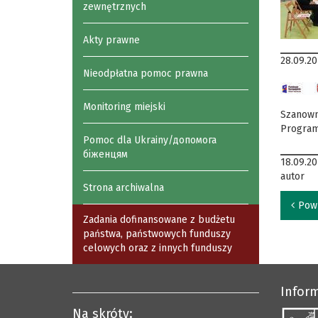
zewnętrznych
Akty prawne
28.09.2
Nieodpłatna pomoc prawna
Monitoring miejski
Szanowni
Program
Pomoc dla Ukrainy/допомога
біженцям
18.09.2
autor
Strona archiwalna
Pow
Zadania dofinansowane z budżetu
państwa, państwowych funduszy
celowych oraz z innych funduszy
Infor
Na skróty: