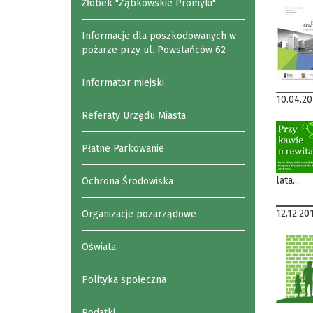
Żłobek "Ząbkowskie Promyki"
Informacje dla poszkodowanych w
pożarze przy ul. Powstańców 62
Informator miejski
10.04.20
Referaty Urzędu Miasta
Płatne Parkowanie
lata...
Ochrona Środowiska
12.12.20
Organizacje pozarządowe
Oświata
Polityka społeczna
Podatki