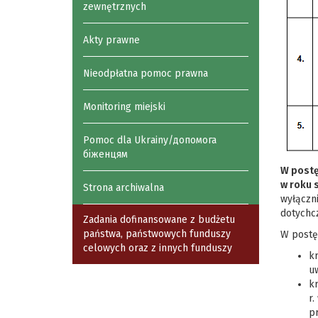
zewnętrznych
Akty prawne
Nieodpłatna pomoc prawna
Monitoring miejski
Pomoc dla Ukrainy/допомога
біженцям
W postę
w roku 
Strona archiwalna
wyłączn
dotychc
Zadania dofinansowane z budżetu
państwa, państwowych funduszy
W postę
celowych oraz z innych funduszy
kr
u
kr
r
pr