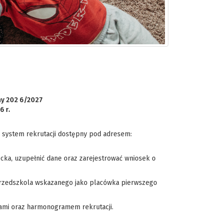
ny 202
6
/202
7
6
r.
 system rekrutacji dostępny pod adresem:
cka, uzupełnić dane oraz zarejestrować wniosek o
przedszkola wskazanego jako placówka pierwszego
dami oraz harmonogramem rekrutacji.