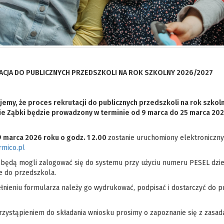
ACJA DO
PUBLICZNYCH
PRZEDSZKOLI NA ROK SZKOLNY 202
6
/202
7
jemy, że
proces rekrutacji
do publicznych przedszkoli na rok szkol
ie Ząbki
będzie prowadzony
w terminie od
9
marca
do
25
marca
202
9
marca
202
6
roku o godz. 1
2
.00
zostanie uruchomiony elektroniczny
rmico.pl
 będą mogli zalogować się do systemu przy użyciu numeru PESEL dzie
e do przedszkola.
łnieniu formularza należy go wydrukować, podpisać i dostarczyć do 
rzystąpieniem do składania wniosku prosimy o zapoznanie się z zasa