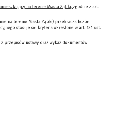
amieszk
ujący
na terenie Miasta Ząbki,
zgodnie z art.
nie na terenie Miasta Ząbki) przekracza liczbę
nego stosuje się kryteria określone w art. 131 ust.
ych z przepisów ustawy oraz wykaz dokumentów