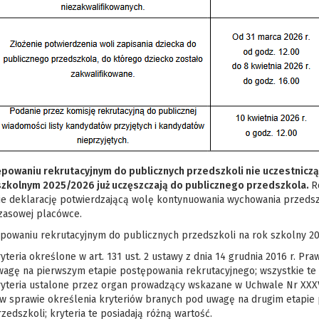
powaniu rekrutacyjnym do publicznych przedszkoli nie
uczestniczą
szkolnym 202
5
/202
6
już
uczęszczają
do publicznego przedszkola.
R
ie deklarację potwierdzającą wolę kontynuowania wychowania przeds
zasowej placówce.
powaniu rekrutacyjnym do publicznych przedszkoli na rok szkolny 20
yteria określone w art. 131 ust. 2 ustawy z dnia 14 grudnia 2016 r. P
wagę na pierwszym etapie postępowania rekrutacyjnego; wszystkie te 
yteria ustalone przez organ prowadzący wskazane w Uchwale Nr XXXVI
. w sprawie określenia kryteriów branych pod uwagę na drugim etapie
zedszkoli; kryteria te posiadają różną wartość.