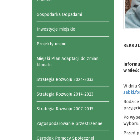
Gospodarka Odpadami
Inwestycje miejskie
Projekty unijne
REKRUT
Miejski Plan Adaptacji do zmian
Informu
klimatu
w Mieśc
Strategia Rozwoju 2024-2033
W dniu
zabki.fo
Strategia Rozwoju 2014-2023
Rodzice
przyjęci
Strategia Rozwoju 2007-2015
Po wype
Zagospodarowanie przestrzenne
wyboru.
Przed p
Ośrodek Pomocy Społecznej