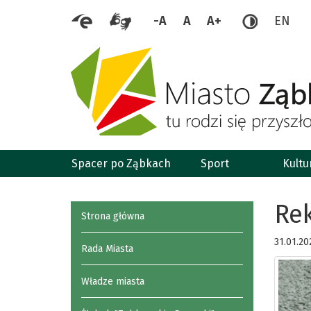
-A
A
A+
EN
Spacer po Ząbkach
Sport
Kultu
Rek
Strona główna
31.01.20
Rada Miasta
Władze miasta