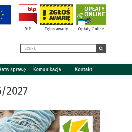
BIP
Zgłoś awarię
Opłaty Online
Wyszukaj
szukaj
łatw sprawę
Komunikacja
Kontakt
6/2027