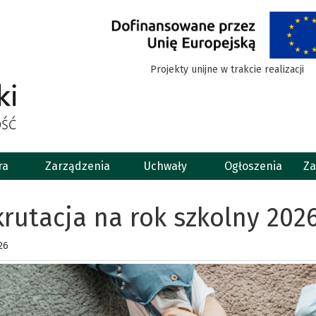
Projekty unijne w trakcie realizacji
ra
Zarządzenia
Uchwały
Ogłoszenia
Za
rutacja na rok szkolny 202
26