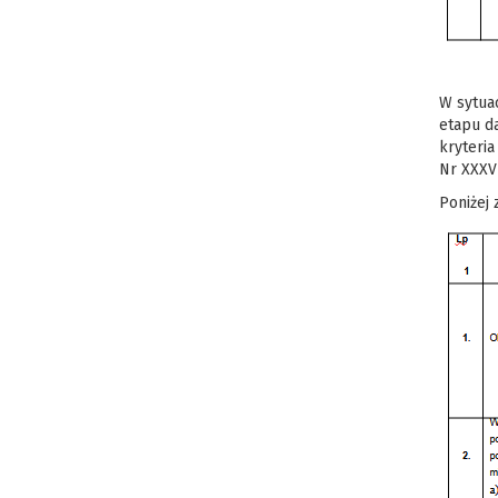
W sytua
etapu d
kryteri
Nr XXXVI
Poniżej 