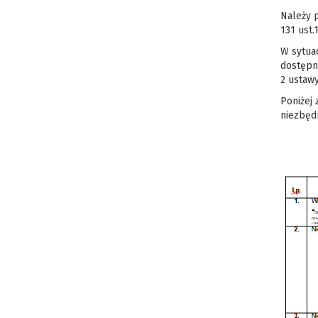
Należy 
131 ust.
W sytuac
dostępny
2 ustawy
Poniżej
niezbędn