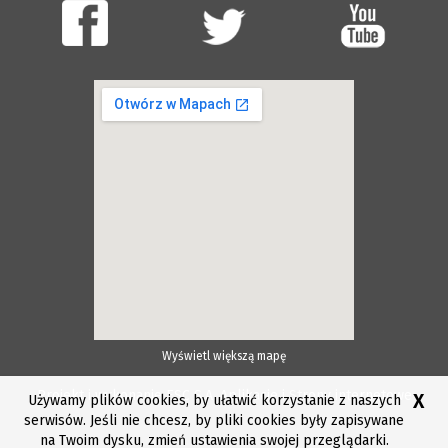
Wyświetl większą mapę
Projekt i wykonanie ESC S.A.
Aplikacje i Strony internetowe
X
Używamy plików cookies, by ułatwić korzystanie z naszych
serwisów. Jeśli nie chcesz, by pliki cookies były zapisywane
na Twoim dysku, zmień ustawienia swojej przeglądarki.