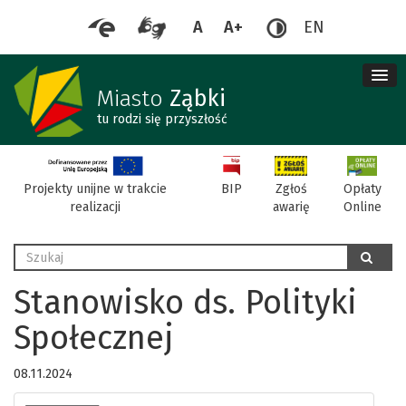
A
A+
EN
me
re
Miasto
Ząbki
tu rodzi się przyszłość
BIP
Projekty unijne w trakcie
Zgłoś
Opłaty
realizacji
awarię
Online
Wyszukaj
szukaj
Stanowisko ds. Polityki
Społecznej
08.11.2024