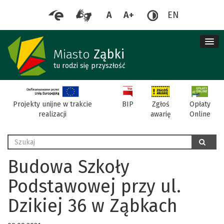
A
A+
EN
me
re
Miasto
Ząbki
tu rodzi się przyszłość
BIP
Projekty unijne w trakcie
Zgłoś
Opłaty
realizacji
awarię
Online
Wyszukaj
szukaj
Budowa Szkoły
Podstawowej przy ul.
Dzikiej 36 w Ząbkach