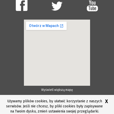
Wyświetl większą mapę
Projekt i wykonanie ESC S.A.
Aplikacje i Strony internetowe
X
Używamy plików cookies, by ułatwić korzystanie z naszych
serwisów. Jeśli nie chcesz, by pliki cookies były zapisywane
na Twoim dysku, zmień ustawienia swojej przeglądarki.