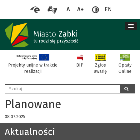
A
A+
EN
me
re
Miasto
Ząbki
tu rodzi się przyszłość
BIP
Projekty unijne w trakcie
Zgłoś
Opłaty
realizacji
awarię
Online
Wyszukaj
szukaj
Planowane
08.07.2025
Aktualności