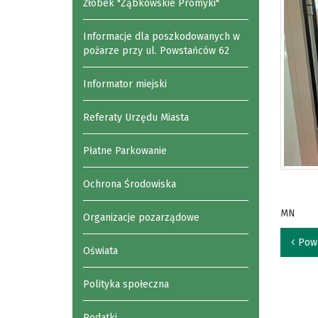
Żłobek "Ząbkowskie Promyki"
Informacje dla poszkodowanych w
pożarze przy ul. Powstańców 62
Informator miejski
Referaty Urzędu Miasta
Płatne Parkowanie
Ochrona Środowiska
MN
Organizacje pozarządowe
Pow
Oświata
Polityka społeczna
Podatki