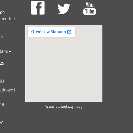
009 –
 lokalne
sa
dami –
025
063
atkowe i
116
Wyświetl większą mapę
41