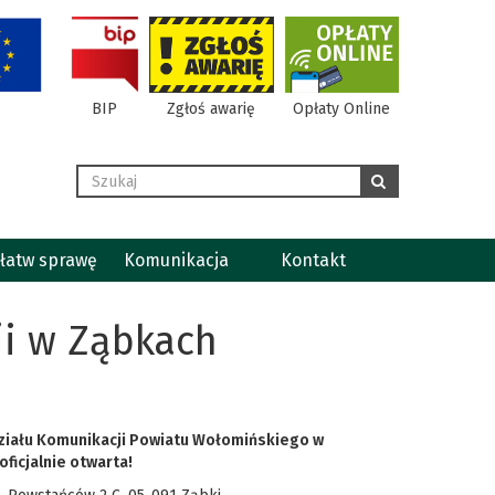
BIP
Zgłoś awarię
Opłaty Online
Wyszukaj
szukaj
łatw sprawę
Komunikacja
Kontakt
i w Ząbkach
działu Komunikacji Powiatu Wołomińskiego w
ficjalnie otwarta!