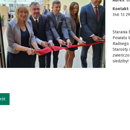
Adres
: u
Kontakt
:
346 13 29
Starania
Powiatu 
Radnego 
Starosty 
zwieńczo
siedziby!
rót