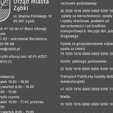
Urząd Miasta
rachunek podstawowy:
Ząbki
26 1030 1016 0000 0000 9290 1
opłaty za nieruchomości, opłaty
ul. Wojska Polskiego 10
i opłaty skarbowe, podatek od
05-091 Ząbki
nieruchomości i od środków
510-97-00 do 01 Biuro Obsługi
transportowych, decyzje dot. pa
anta
drogowego
7-02 - sekretariat Burmistrza
Opłata za gospodarowanie odpa
510-98-88
opata za śmieci
um@zabki.pl
79 1030 1016 0000 0000 9290 1
rytki eDoręczeń: AE:PL-63527-
Strefa płatnego parkowania:
WIFJ-23
23 1030 1016 0000 0000 9290 1
Transport Publiczny (opłaty dod
 otwarcia:
manipulacyjne)
ałek 10.00 - 18.00
czwartek 8.00 - 16.00
47 1030 1016 0000 0000 9290 1
.00 - 15.00
Wadia:
zędu czynna:
ałek 10:00 - 17:45, przerwa
35 1030 1016 0000 0000 9290 10
:50
zwartek 8:00 - 15:00