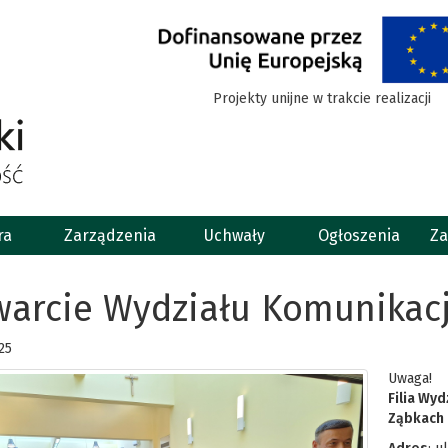
Projekty unijne w trakcie realizacji
ra
Zarządzenia
Uchwały
Ogłoszenia
Za
warcie Wydziału Komunikacj
25
Uwaga!
Filia Wy
Ząbkach o