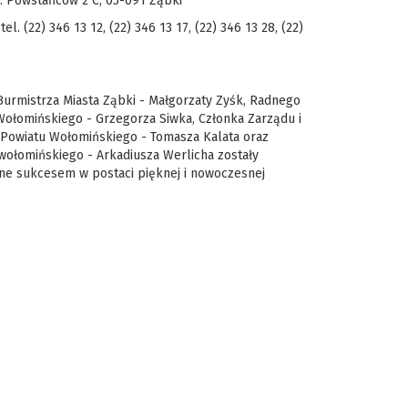
l. Powstańców 2 C, 05-091 Ząbki
 tel. (22) 346 13 12, (22) 346 13 17, (22) 346 13 28, (22)
Burmistrza Miasta Ząbki - Małgorzaty Zyśk
, Radnego
Wołomińskiego - Grzegorza Siwka, Członka Zarządu i
Powiatu Wołomińskiego - Tomasza Kalata oraz
wołomińskiego - Arkadiusza Werlicha zostały
ne sukcesem w postaci pięknej i nowoczesnej