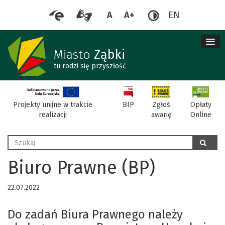
A
A+
EN
me
re
Miasto
Ząbki
tu rodzi się przyszłość
BIP
Projekty unijne w trakcie
Zgłoś
Opłaty
realizacji
awarię
Online
Wyszukaj
szukaj
Biuro Prawne (BP)
22.07.2022
Do zadań Biura Prawnego należy