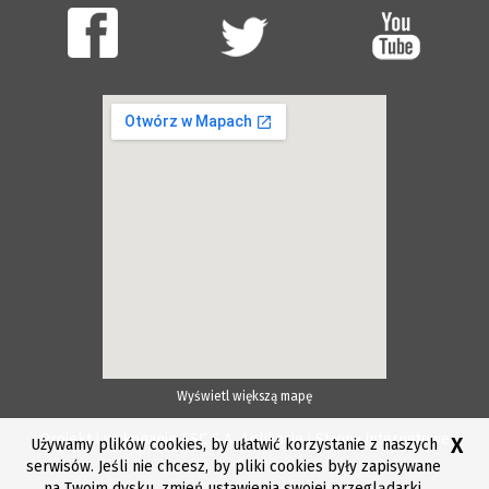
Wyświetl większą mapę
Projekt i wykonanie ESC S.A.
Aplikacje i Strony internetowe
X
Używamy plików cookies, by ułatwić korzystanie z naszych
serwisów. Jeśli nie chcesz, by pliki cookies były zapisywane
na Twoim dysku, zmień ustawienia swojej przeglądarki.