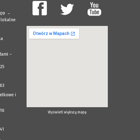
009 –
 lokalne
sa
dami –
025
063
atkowe i
116
Wyświetl większą mapę
41