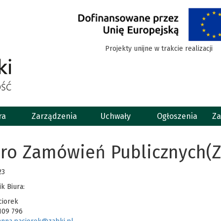
Projekty unijne w trakcie realizacji
ra
Zarządzenia
Uchwały
Ogłoszenia
Za
uro Zamówień Publicznych(
23
k Biura:
ciorek
5109 796