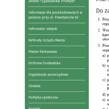
e-mail:
Żłobek "Ząbkowskie Promyki"
Do z
Informacje dla poszkodowanych w
pożarze przy ul. Powstańców 62
Informator miejski
Referaty Urzędu Miasta
Płatne Parkowanie
Ochrona Środowiska
Organizacje pozarządowe
Oświata
Polityka społeczna
Podatki