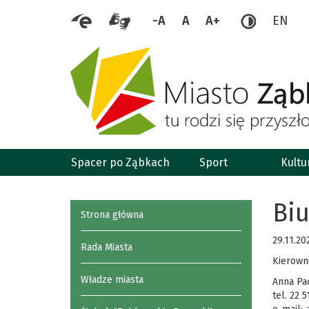
-A
A
A+
EN
Spacer po Ząbkach
Sport
Kultu
Bi
Strona główna
29.11.20
Rada Miasta
Kierowni
Władze miasta
Anna Pa
tel. 22 