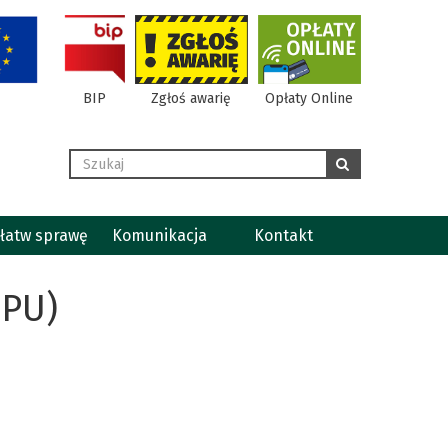
BIP
Zgłoś awarię
Opłaty Online
Wyszukaj
szukaj
łatw sprawę
Komunikacja
Kontakt
ZPU)