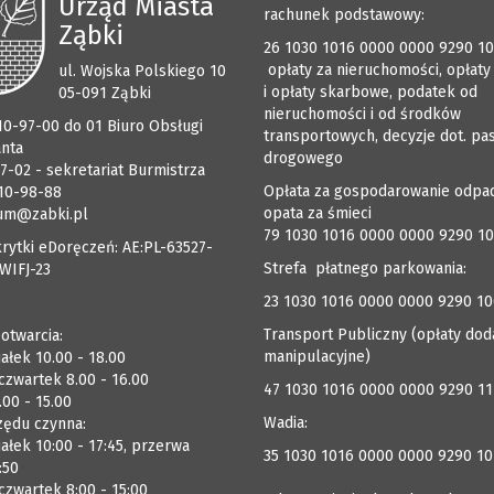
Urząd Miasta
rachunek podstawowy:
Ząbki
26 1030 1016 0000 0000 9290 1
opłaty za nieruchomości, opłaty
ul. Wojska Polskiego 10
i opłaty skarbowe, podatek od
05-091 Ząbki
nieruchomości i od środków
510-97-00 do 01 Biuro Obsługi
transportowych, decyzje dot. pa
anta
drogowego
7-02 - sekretariat Burmistrza
Opłata za gospodarowanie odpa
510-98-88
opata za śmieci
um@zabki.pl
79 1030 1016 0000 0000 9290 1
rytki eDoręczeń: AE:PL-63527-
Strefa płatnego parkowania:
WIFJ-23
23 1030 1016 0000 0000 9290 1
Transport Publiczny (opłaty dod
 otwarcia:
manipulacyjne)
ałek 10.00 - 18.00
czwartek 8.00 - 16.00
47 1030 1016 0000 0000 9290 1
.00 - 15.00
Wadia:
zędu czynna:
ałek 10:00 - 17:45, przerwa
35 1030 1016 0000 0000 9290 10
:50
zwartek 8:00 - 15:00