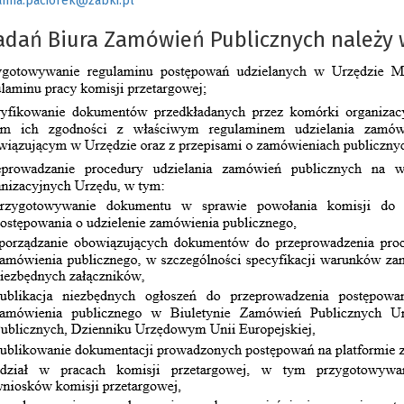
anna.paciorek@zabki.pl
adań Biura Zamówień Publicznych należy w