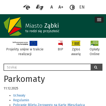
A
A+
EN
me
re
Miasto
Ząbki
tu rodzi się przyszłość
BIP
Projekty unijne w trakcie
Zgłoś
Opłaty
realizacji
awarię
Online
Wyszukaj
szukaj
Parkomaty
11.12.2025
Uchwały
Regulamin
Pobranie Biletu Zerowego na Kartę Mieszkańca