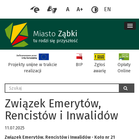
A
A+
EN
me
re
Miasto
Ząbki
tu rodzi się przyszłość
BIP
Projekty unijne w trakcie
Zgłoś
Opłaty
realizacji
awarię
Online
Wyszukaj
szukaj
Związek Emerytów,
Rencistów i Inwalidów
11.07.2025
Związek Emerytów, Rencistów i Inwalidów - Koło nr 21