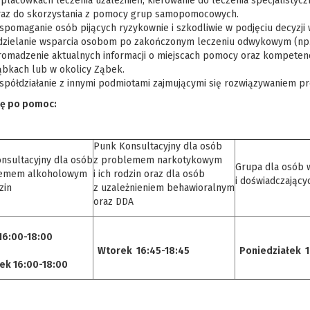
placówkach leczenia uzależnień, kierowanie do leczenia specjalistyc
raz do skorzystania z pomocy grup samopomocowych.
pomaganie osób pijących ryzykownie i szkodliwie w podjęciu decyzji 
dzielanie wsparcia osobom po zakończonym leczeniu odwykowym (np.
omadzenie aktualnych informacji o miejscach pomocy oraz kompetencji
ąbkach lub w okolicy Ząbek.
spółdziałanie z innymi podmiotami zajmującymi się rozwiązywaniem 
ię po pomoc:
Punk Konsultacyjny dla osób
nsultacyjny dla osób
z problemem narkotykowym
Grupa dla osób 
lemem alkoholowym
i ich rodzin oraz dla osób
i doświadczając
zin
z uzależnieniem behawioralnym
oraz DDA
16:00-18:00
Wtorek 16:45-18:45
Poniedziałek 17
k 16:00-18:00