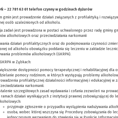
 – 22 781 63 61 telefon czynny w godzinach dyżurów
m gmin jest prowadzenie działań związanych z profilaktyką i rozwiąz
nej osób uzależnionych od alkoholu.
cja zadań jest prowadzona w postaci uchwalonego przez radę gminy gm
ów alkoholowych oraz przeciwdziałania narkomanii
jowania działań profilaktycznych oraz do podejmowania czynności zmi
ionej od alkoholu obowiązku poddania się leczeniu w zakładzie lecz
ywania problemów alkoholowych (GKRPA).
 GKRPA w Ząbkach:
iększenie dostępności pomocy terapeutycznej i rehabilitacyjnej dla 
dzielanie pomocy rodzinom, w których występują problemy alkoholow
owadzenia profilaktycznej działalności informacyjnej i edukacyjnej 
zeciwdziałania narkomanii.
stalenie szczegółowych zasad wydawania i cofania zezwoleń na prowa
ramach działań wynikających z instytucji prawnej zobowiązującej do
lkoholowych:
przyjmuje zgłoszenie o przypadku wystąpienia nadużywania alkoh
osoba, wobec której wszczyna się Procedurę zobowiązania do le
jednoczesnym wezwaniem do stawienia się w Punkcie Informacyjn