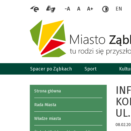
-A
A
A+
EN
Spacer po Ząbkach
Sport
Kultu
IN
Strona główna
KO
Rada Miasta
UL.
Władze miasta
08.02.2