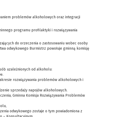
ywaniem problemów alkoholowych oraz integracji
innego programu profilaktyki i rozwiązywania
erzających do orzeczenia o zastosowaniu wobec osoby
nictwa odwykowego Burmistrz powołuje gminną komisję
osób uzależnionych od alkoholu:
e.
w zakresie rozwiązywania problemów alkoholowych i
dzenie sprzedaży napojów alkoholowych.
 leczenia, Gminna Komisja Rozwiązywania Problemów
olu,
czenia odwykowego zostaje o tym powiadomiona z
o – Konsultacyjnym,