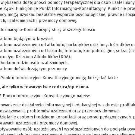
większenia dostępności pomocy terapeutycznej dla osób uzależnionych
e Ząbki funkcjonuje Punkt Informacyjno-Konsultacyjny. Punkt nie prowa
ńcy mogą uzyskać bezpłatne wsparcie psychologiczne, prawne i socj
ych, uzależnieniach i przemocy domowej.
nformacyjno-Konsultacyjny służy w szczególności:
sobom będącym w kryzysie.
sobom uzależnionym od alkoholu, narkotyków oraz innych środków od
obom uzależnionym od hazardu, telefonu, komputera, gier, seksu (uza
orosłym Dzieciom Alkoholików (DDA).
złonkom rodzin osób uzależnionych.
sobom doświadczającym przemocy.
 Punktu Informacyjno-Konsultacyjnego mogą korzystać także
i, ale tylko w towarzystwie rodzica/opiekuna.
ń Punku Informacyjno-Konsultacyjnego należy:
owadzenie działalności informacyjnej i edukacyjnej w zakresie profilak
 rozwiązywania problemów uzależnień oraz przemocy domowej.
zielanie osobom i rodzinom konsultacji oraz porad pedagogicznych, p
prawach uzależnień i przemocy domowej.
otywowanie osób uzależnionych i współuzależnionych do podjęcia psyc