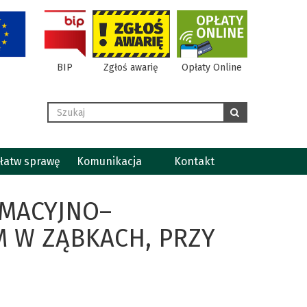
BIP
Zgłoś awarię
Opłaty Online
Wyszukaj
szukaj
łatw sprawę
Komunikacja
Kontakt
RMACYJNO–
M W ZĄBKACH, PRZY