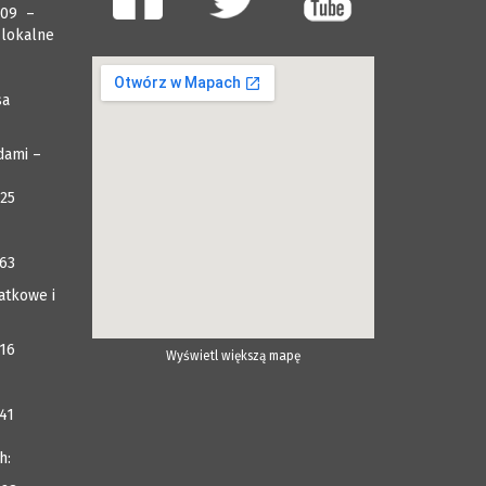
009 –
 lokalne
sa
dami –
025
063
atkowe i
116
Wyświetl większą mapę
41
h: