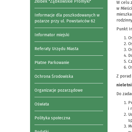
Żłobek "Ząbkowskie Promyki"
W celu z
w Mieści
mieszka
Informacje dla poszkodowanych w
rodzinn
pożarze przy ul. Powstańców 62
Punkt I
Informator miejski
O
O
Referaty Urzędu Miasta
Os
D
C
Płatne Parkowanie
O
Z porad
Ochrona Środowiska
nieletn
Organizacje pozarządowe
Do zada
Pr
Oświata
i
Ud
Polityka społeczna
s
M
Podatki