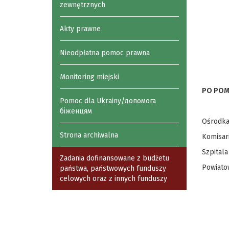
zewnętrznych
Akty prawne
Nieodpłatna pomoc prawna
Monitoring miejski
PO POM
Pomoc dla Ukrainy/допомога
біженцям
Ośrodka
Strona archiwalna
Komisari
Szpitala
Zadania dofinansowane z budżetu
Powiatow
państwa, państwowych funduszy
celowych oraz z innych funduszy