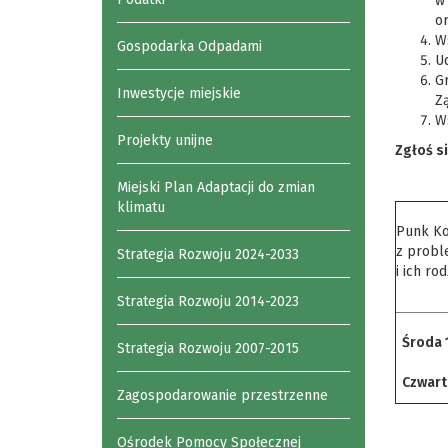
w 
o
Ws
Gospodarka Odpadami
U
Gr
Inwestycje miejskie
Z
W
Projekty unijne
Zgłoś s
Miejski Plan Adaptacji do zmian
klimatu
Punk Ko
z prob
Strategia Rozwoju 2024-2033
i ich rod
Strategia Rozwoju 2014-2023
Środa 
Strategia Rozwoju 2007-2015
Czwarte
Zagospodarowanie przestrzenne
Ośrodek Pomocy Społecznej