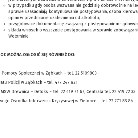
w przypadku gdy osoba wezwana nie godzi się dobrowolnie na le
sprawie uzasadniają kontynuowanie postępowania, osoba kierowan
opinii w przedmiocie uzależnienia od alkoholu,
przygotowuje dokumentację związaną z postępowaniem sądowym m
składa wniosek o wszczęcie postępowania w sprawie zobowiązan
Wołominie.
OC MOŻNA ZGŁOSIĆ SIĘ RÓWNIEŻ DO:
 Pomocy Społecznej w Ząbkach – tel. 22 5109803
atu Policji w Ząbkach – tel. 477 247 821
 MSW Drewnica – Detoks – tel. 22 419 71 67, Centrala tel. 22 419 72 33
ego Ośrodka Interwencji Kryzysowej w Zielonce – tel. 22 771 83 84