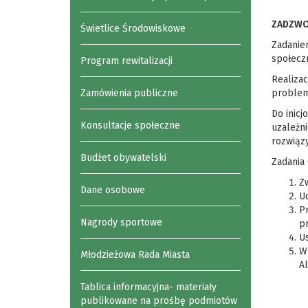
ZADZWOŃ
Świetlice Środowiskowe
Zadanie
społecz
Program rewitalizacji
Realiza
Zamówienia publiczne
problem
Do inic
Konsultacje społeczne
uzależn
rozwiąz
Budżet obywatelski
Zadania
Zw
Dane osobowe
U
Pr
Nagrody sportowe
pr
U
W 
Młodzieżowa Rada Miasta
A
Tablica informacyjna- materiały
publikowane na prośbę podmiotów