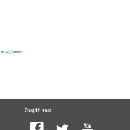
em odwykowym
Znajdź nas: