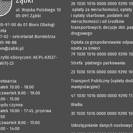
Ząbki
26 1030 1016 0000 0000 9290 1
opłaty za nieruchomości, opłaty
ul. Wojska Polskiego 10
i opłaty skarbowe, podatek od
05-091 Ząbki
nieruchomości i od środków
510-97-00 do 01 Biuro Obsługi
transportowych, decyzje dot. pa
anta
drogowego
7-02 - sekretariat Burmistrza
Opłata za gospodarowanie odpa
510-98-88
opata za śmieci
um@zabki.pl
79 1030 1016 0000 0000 9290 1
rytki eDoręczeń: AE:PL-63527-
Strefa płatnego parkowania:
WIFJ-23
23 1030 1016 0000 0000 9290 1
Transport Publiczny (opłaty dod
 otwarcia:
manipulacyjne)
ałek 10.00 - 18.00
czwartek 8.00 - 16.00
47 1030 1016 0000 0000 9290 1
.00 - 15.00
Wadia:
zędu czynna:
ałek 10:00 - 17:45, przerwa
35 1030 1016 0000 0000 9290 10
:50
zwartek 8:00 - 15:00
Udostępnianie danych osobowyc
:00 - 14:00