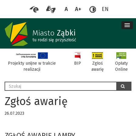
A
A+
EN
me
re
Miasto
Ząbki
tu rodzi się przyszłość
BIP
Projekty unijne w trakcie
Zgłoś
Opłaty
realizacji
awarię
Online
Wyszukaj
szukaj
Zgłoś awarię
26.07.2023
ZGŁOŚ AWARIĘ LAMPY