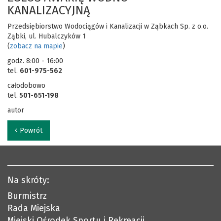
KANALIZACYJNĄ
Przedsiębiorstwo Wodociągów i Kanalizacji w Ząbkach Sp. z o.o.
Ząbki, ul. Hubalczyków 1
(
zobacz na mapie
)
godz. 8:00 - 16:00
tel.
601-975-562
całodobowo
tel.
501-651-198
autor
Powrót
Na skróty:
Burmistrz
Rada Miejska
Miejski Ośrodek Sportu i Rekreacji