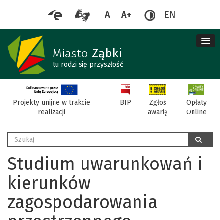
A
A+
EN
me
re
Miasto
Ząbki
tu rodzi się przyszłość
BIP
Projekty unijne w trakcie
Zgłoś
Opłaty
realizacji
awarię
Online
Wyszukaj
szukaj
Studium uwarunkowań i
kierunków
zagospodarowania