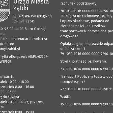
Urząd Miasta
rachunek podstawowy:
Ząbki
26 1030 1016 0000 0000 9290 1
opłaty za nieruchomości, opłaty
ul. Wojska Polskiego 10
i opłaty skarbowe, podatek od
05-091 Ząbki
nieruchomości i od środków
510-97-00 do 01 Biuro Obsługi
transportowych, decyzje dot. pa
anta
drogowego
7-02 - sekretariat Burmistrza
Opłata za gospodarowanie odpa
510-98-88
opata za śmieci
um@zabki.pl
79 1030 1016 0000 0000 9290 1
rytki eDoręczeń: AE:PL-63527-
Strefa płatnego parkowania:
WIFJ-23
23 1030 1016 0000 0000 9290 1
Transport Publiczny (opłaty dod
 otwarcia:
manipulacyjne)
ałek 10.00 - 18.00
czwartek 8.00 - 16.00
47 1030 1016 0000 0000 9290 1
.00 - 15.00
Wadia:
zędu czynna:
ałek 10:00 - 17:45, przerwa
35 1030 1016 0000 0000 9290 10
:50
zwartek 8:00 - 15:00