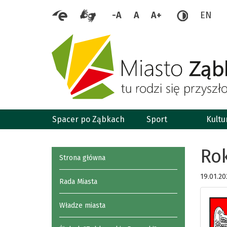
-A
A
A+
EN
Spacer po Ząbkach
Sport
Kultu
Rok
Strona główna
19.01.20
Rada Miasta
Władze miasta