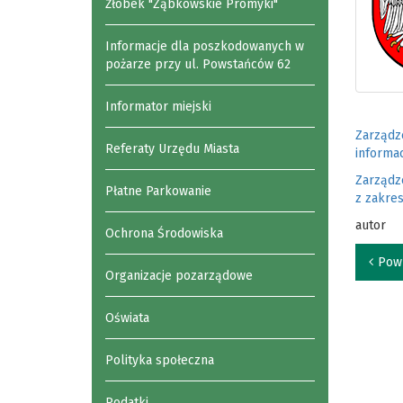
Żłobek "Ząbkowskie Promyki"
Informacje dla poszkodowanych w
pożarze przy ul. Powstańców 62
Informator miejski
Zarządze
Referaty Urzędu Miasta
informac
Zarządze
Płatne Parkowanie
z zakres
autor
Ochrona Środowiska
Pow
Organizacje pozarządowe
Oświata
Polityka społeczna
Podatki