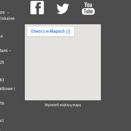
009 –
 lokalne
sa
dami –
025
063
atkowe i
116
Wyświetl większą mapę
41